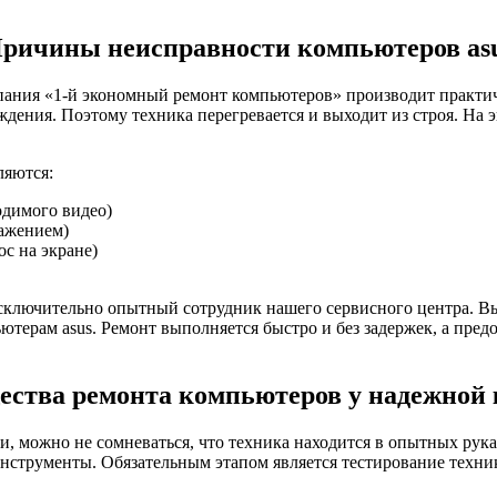
ричины неисправности компьютеров as
пания «1-й экономный ремонт компьютеров» производит практи
ения. Поэтому техника перегревается и выходит из строя. На э
ляются:
одимого видео)
ражением)
с на экране)
исключительно опытный сотрудник нашего сервисного центра.
ьютерам asus. Ремонт выполняется быстро и без задержек, а пре
ства ремонта компьютеров у надежной
, можно не сомневаться, что техника находится в опытных рук
нструменты. Обязательным этапом является тестирование техники