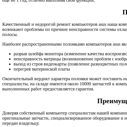
еще не 1 год, отлично выполняя свои функции.
П
Качественный и недорогой ремонт компьютеров asus наша ком
возникают проблемы по причине неисправности системы охлажд
полосы.
Наиболее распространенными поломками компьютеров asus яв
разрыв шлейфа монитора (изменение качества воспроизв
неисправность матрицы (возникновение проблем с изоб
выход из строя видеокарты (появление разноцветных поло
перегрев материнской платы
Окончательный вердикт характера поломки может поставить 
специалисты, на складе имеются около 10000 запчастей к комп
выполненных работ предоставляется гарантия.
Преимуще
Доверяя собственный компьютер специалистам нашей компании
оригинальные запчасти, специализированное оборудование и и
передан владельцу.