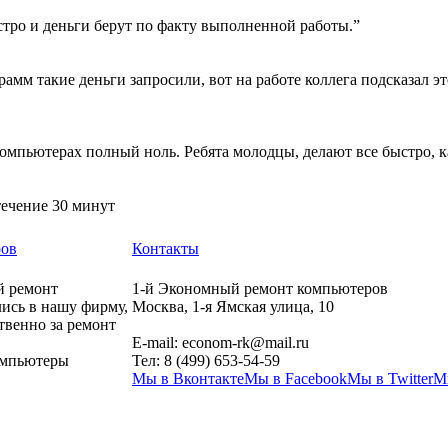
тро и деньги берут по факту выполненной работы.”
амм такие деньги запросили, вот на работе коллега подсказал эт
 компьютерах полный ноль. Ребята молодцы, делают все быстро, к
течение 30 минут
ров
Контакты
й ремонт
1-й Экономный ремонт компьютеров
ись в нашу фирму,
Москва
,
1-я Ямская улица, 10
твенно за ремонт
E-mail:
econom-rk@mail.ru
компьютеры
Тел:
8 (499) 653-54-59
Мы в Вконтакте
Мы в Facebook
Мы в Twitter
М