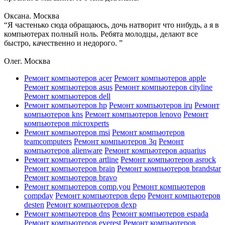
Оксана. Москва
“Я частенько сюда обращаюсь, дочь натворит что нибудь, а я в
компьютерах полный ноль. Ребята молодцы, делают все
быстро, качественно и недорого. ”
Олег. Москва
Ремонт компьютеров acer
Ремонт компьютеров apple
Ремонт компьютеров asus
Ремонт компьютеров cityline
Ремонт компьютеров dell
Ремонт компьютеров hp
Ремонт компьютеров iru
Ремонт
компьютеров kns
Ремонт компьютеров lenovo
Ремонт
компьютеров microxperts
Ремонт компьютеров msi
Ремонт компьютеров
teamcomputers
Ремонт компьютеров 3q
Ремонт
компьютеров alienware
Ремонт компьютеров aquarius
Ремонт компьютеров artline
Ремонт компьютеров asrock
Ремонт компьютеров brain
Ремонт компьютеров brandstar
Ремонт компьютеров bravo
Ремонт компьютеров comp.you
Ремонт компьютеров
compday
Ремонт компьютеров depo
Ремонт компьютеров
desten
Ремонт компьютеров dexp
Ремонт компьютеров dns
Ремонт компьютеров espada
Ремонт компьютеров everest
Ремонт компьютеров