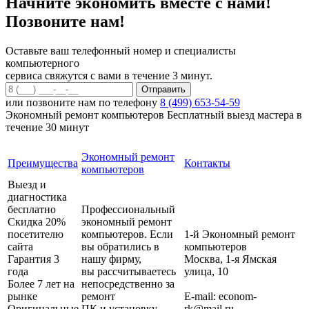
Начните экономить вместе с нами!
Позвоните нам!
Оставьте ваш телефонный номер и специалисты
компьютерного
сервиса свяжутся с вами в течение 3 минут.
или позвоните нам по телефону
8 (499) 653-54-59
Экономный ремонт компьютеров
Бесплатный выезд мастера в
течение 30 минут
Экономный ремонт
Преимущества
Контакты
компьютеров
Выезд и
диагностика
бесплатно
Профессиональный
Скидка 20%
экономный ремонт
посетителю
компьютеров. Если
1-й Экономный ремонт
сайта
вы обратились в
компьютеров
Гарантия 3
нашу фирму,
Москва
,
1-я Ямская
года
вы рассчитываетесь
улица, 10
Более 7 лет на
непосредственно за
рынке
ремонт
E-mail:
econom-
Оригинальные
ПК и установку
rk@mail.ru