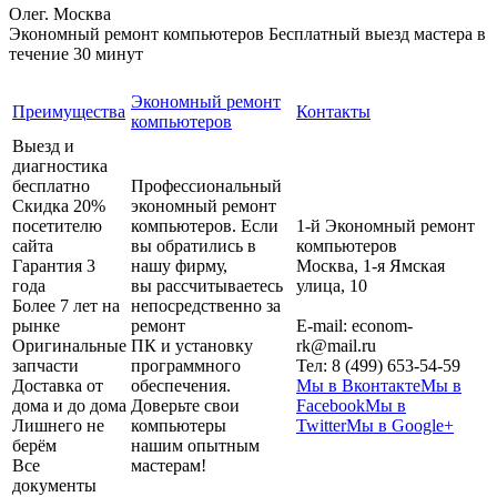
Олег. Москва
Экономный ремонт компьютеров
Бесплатный выезд мастера в
течение 30 минут
Экономный ремонт
Преимущества
Контакты
компьютеров
Выезд и
диагностика
бесплатно
Профессиональный
Скидка 20%
экономный ремонт
посетителю
компьютеров. Если
1-й Экономный ремонт
сайта
вы обратились в
компьютеров
Гарантия 3
нашу фирму,
Москва
,
1-я Ямская
года
вы рассчитываетесь
улица, 10
Более 7 лет на
непосредственно за
рынке
ремонт
E-mail:
econom-
Оригинальные
ПК и установку
rk@mail.ru
запчасти
программного
Тел:
8 (499) 653-54-59
Доставка от
обеспечения.
Мы в Вконтакте
Мы в
дома и до дома
Доверьте свои
Facebook
Мы в
Лишнего не
компьютеры
Twitter
Мы в Google+
берём
нашим опытным
Все
мастерам!
документы