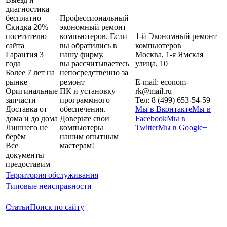
диагностика
бесплатно
Профессиональный
Скидка 20%
экономный ремонт
посетителю
компьютеров. Если
1-й Экономный ремонт
сайта
вы обратились в
компьютеров
Гарантия 3
нашу фирму,
Москва
,
1-я Ямская
года
вы рассчитываетесь
улица, 10
Более 7 лет на
непосредственно за
рынке
ремонт
E-mail:
econom-
Оригинальные
ПК и установку
rk@mail.ru
запчасти
программного
Тел:
8 (499) 653-54-59
Доставка от
обеспечения.
Мы в Вконтакте
Мы в
дома и до дома
Доверьте свои
Facebook
Мы в
Лишнего не
компьютеры
Twitter
Мы в Google+
берём
нашим опытным
Все
мастерам!
документы
предоставим
Территория обслуживания
Типовые неисправности
Статьи
Поиск по сайту