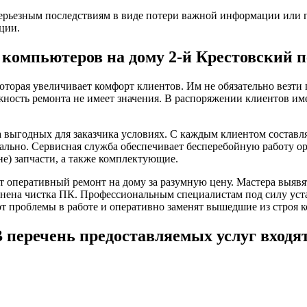
ерьезным последствиям в виде потери важной информации или п
ции.
 компьютеров на дому 2-й Крестовский п
оторая увеличивает комфорт клиентов. Им не обязательно везт
жность ремонта не имеет значения. В распоряжении клиентов им
 выгодных для заказчика условиях. С каждым клиентом составл
тально. Сервисная служба обеспечивает бесперебойную работу о
е) запчасти, а также комплектующие.
 оперативный ремонт на дому за разумную цену. Мастера выяв
ена чистка ПК. Профессиональным специалистам под силу уста
т проблемы в работе и оперативно заменят вышедшие из строя 
 перечень предоставляемых услуг входя