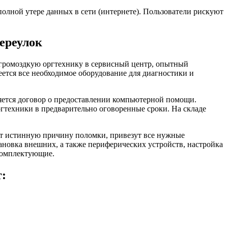
олной утере данных в сети (интернете). Пользователи рискуют
ереулок
и громоздкую оргтехнику в сервисный центр, опытный
еется все необходимое оборудование для диагностики и
яется договор о предоставлении компьютерной помощи.
ргтехники в предварительно оговоренные сроки. На складе
ят истинную причину поломки, привезут все нужные
новка внешних, а также периферических устройств, настройка
комплектующие.
т: