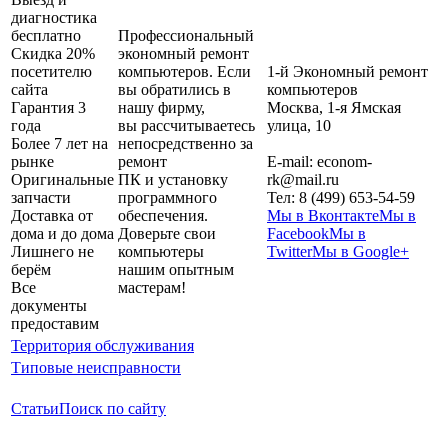
диагностика
бесплатно
Профессиональный
Скидка 20%
экономный ремонт
посетителю
компьютеров. Если
1-й Экономный ремонт
сайта
вы обратились в
компьютеров
Гарантия 3
нашу фирму,
Москва
,
1-я Ямская
года
вы рассчитываетесь
улица, 10
Более 7 лет на
непосредственно за
рынке
ремонт
E-mail:
econom-
Оригинальные
ПК и установку
rk@mail.ru
запчасти
программного
Тел:
8 (499) 653-54-59
Доставка от
обеспечения.
Мы в Вконтакте
Мы в
дома и до дома
Доверьте свои
Facebook
Мы в
Лишнего не
компьютеры
Twitter
Мы в Google+
берём
нашим опытным
Все
мастерам!
документы
предоставим
Территория обслуживания
Типовые неисправности
Статьи
Поиск по сайту