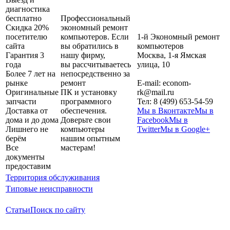
диагностика
бесплатно
Профессиональный
Скидка 20%
экономный ремонт
посетителю
компьютеров. Если
1-й Экономный ремонт
сайта
вы обратились в
компьютеров
Гарантия 3
нашу фирму,
Москва
,
1-я Ямская
года
вы рассчитываетесь
улица, 10
Более 7 лет на
непосредственно за
рынке
ремонт
E-mail:
econom-
Оригинальные
ПК и установку
rk@mail.ru
запчасти
программного
Тел:
8 (499) 653-54-59
Доставка от
обеспечения.
Мы в Вконтакте
Мы в
дома и до дома
Доверьте свои
Facebook
Мы в
Лишнего не
компьютеры
Twitter
Мы в Google+
берём
нашим опытным
Все
мастерам!
документы
предоставим
Территория обслуживания
Типовые неисправности
Статьи
Поиск по сайту