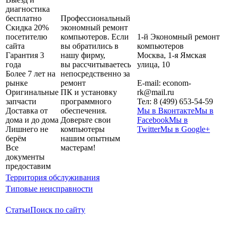
диагностика
бесплатно
Профессиональный
Скидка 20%
экономный ремонт
посетителю
компьютеров. Если
1-й Экономный ремонт
сайта
вы обратились в
компьютеров
Гарантия 3
нашу фирму,
Москва
,
1-я Ямская
года
вы рассчитываетесь
улица, 10
Более 7 лет на
непосредственно за
рынке
ремонт
E-mail:
econom-
Оригинальные
ПК и установку
rk@mail.ru
запчасти
программного
Тел:
8 (499) 653-54-59
Доставка от
обеспечения.
Мы в Вконтакте
Мы в
дома и до дома
Доверьте свои
Facebook
Мы в
Лишнего не
компьютеры
Twitter
Мы в Google+
берём
нашим опытным
Все
мастерам!
документы
предоставим
Территория обслуживания
Типовые неисправности
Статьи
Поиск по сайту