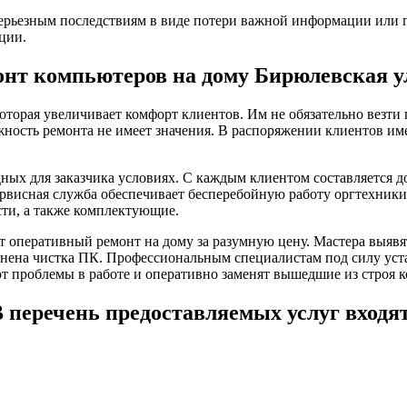
ерьезным последствиям в виде потери важной информации или п
ции.
онт компьютеров на дому Бирюлевская у
оторая увеличивает комфорт клиентов. Им не обязательно везт
жность ремонта не имеет значения. В распоряжении клиентов им
ных для заказчика условиях. С каждым клиентом составляется 
ервисная служба обеспечивает бесперебойную работу оргтехники
сти, а также комплектующие.
 оперативный ремонт на дому за разумную цену. Мастера выяв
ена чистка ПК. Профессиональным специалистам под силу уста
т проблемы в работе и оперативно заменят вышедшие из строя 
 перечень предоставляемых услуг входя