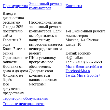
Экономный ремонт
Преимущества
Контакты
компьютеров
Выезд и
диагностика
бесплатно
Профессиональный
Скидка 20%
экономный ремонт
посетителю
компьютеров. Если
1-й Экономный ремонт
сайта
вы обратились в
компьютеров
Гарантия 3
нашу фирму,
Москва
,
1-я Ямская
года
вы рассчитываетесь
улица, 10
Более 7 лет на
непосредственно за
рынке
ремонт
E-mail:
econom-
Оригинальные
ПК и установку
rk@mail.ru
запчасти
программного
Тел:
8 (499) 653-54-59
Доставка от
обеспечения.
Мы в Вконтакте
Мы в
дома и до дома
Доверьте свои
Facebook
Мы в
Лишнего не
компьютеры
Twitter
Мы в Google+
берём
нашим опытным
Все
мастерам!
документы
предоставим
Территория обслуживания
Типовые неисправности