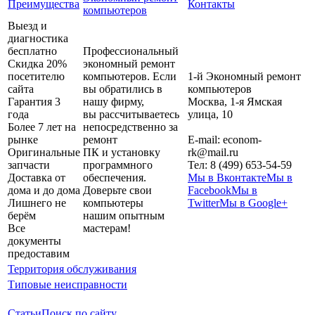
Преимущества
Контакты
компьютеров
Выезд и
диагностика
бесплатно
Профессиональный
Скидка 20%
экономный ремонт
посетителю
компьютеров. Если
1-й Экономный ремонт
сайта
вы обратились в
компьютеров
Гарантия 3
нашу фирму,
Москва
,
1-я Ямская
года
вы рассчитываетесь
улица, 10
Более 7 лет на
непосредственно за
рынке
ремонт
E-mail:
econom-
Оригинальные
ПК и установку
rk@mail.ru
запчасти
программного
Тел:
8 (499) 653-54-59
Доставка от
обеспечения.
Мы в Вконтакте
Мы в
дома и до дома
Доверьте свои
Facebook
Мы в
Лишнего не
компьютеры
Twitter
Мы в Google+
берём
нашим опытным
Все
мастерам!
документы
предоставим
Территория обслуживания
Типовые неисправности
Статьи
Поиск по сайту