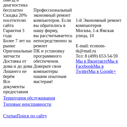
диагностика
бесплатно
Профессиональный
Скидка 20%
экономный ремонт
посетителю
компьютеров. Если
1-й Экономный ремонт
сайта
вы обратились в
компьютеров
Гарантия 3
нашу фирму,
Москва
,
1-я Ямская
года
вы рассчитываетесь
улица, 10
Более 7 лет на
непосредственно за
рынке
ремонт
E-mail:
econom-
Оригинальные
ПК и установку
rk@mail.ru
запчасти
программного
Тел:
8 (499) 653-54-59
Доставка от
обеспечения.
Мы в Вконтакте
Мы в
дома и до дома
Доверьте свои
Facebook
Мы в
Лишнего не
компьютеры
Twitter
Мы в Google+
берём
нашим опытным
Все
мастерам!
документы
предоставим
Территория обслуживания
Типовые неисправности
Статьи
Поиск по сайту