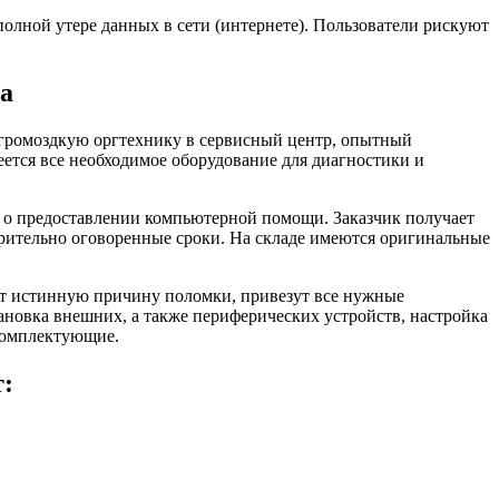
олной утере данных в сети (интернете). Пользователи рискуют
а
и громоздкую оргтехнику в сервисный центр, опытный
еется все необходимое оборудование для диагностики и
р о предоставлении компьютерной помощи. Заказчик получает
арительно оговоренные сроки. На складе имеются оригинальные
ят истинную причину поломки, привезут все нужные
новка внешних, а также периферических устройств, настройка
комплектующие.
т: