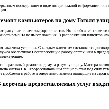
ерьезным последствиям в виде потери важной информации или п
ции.
Ремонт компьютеров на дому Гоголя улиц
оторая увеличивает комфорт клиентов. Им не обязательно везт
жность ремонта не имеет значения. В распоряжении клиентов им
я заказчика условиях. С каждым клиентом составляется догово
служба обеспечивает бесперебойную работу оргтехники в предв
омплектующие.
 оперативный ремонт на дому за разумную цену. Мастера выяв
ена чистка ПК. Профессиональным специалистам под силу уста
т проблемы в работе и оперативно заменят вышедшие из строя 
 перечень предоставляемых услуг входя