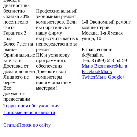
диагностика
бесплатно
Профессиональный
Скидка 20%
экономный ремонт
посетителю
компьютеров. Если
1-й Экономный ремонт
сайта
вы обратились в
компьютеров
Гарантия 3
нашу фирму,
Москва
,
1-я Ямская
года
вы рассчитываетесь
улица, 10
Более 7 лет на
непосредственно за
рынке
ремонт
E-mail:
econom-
Оригинальные
ПК и установку
rk@mail.ru
запчасти
программного
Тел:
8 (499) 653-54-59
Доставка от
обеспечения.
Мы в Вконтакте
Мы в
дома и до дома
Доверьте свои
Facebook
Мы в
Лишнего не
компьютеры
Twitter
Мы в Google+
берём
нашим опытным
Все
мастерам!
документы
предоставим
Территория обслуживания
Типовые неисправности
Статьи
Поиск по сайту