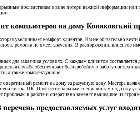
ерьезным последствиям в виде потери важной информации или п
ции.
нт компьютеров на дому Конаковский п
оторая увеличивает комфорт клиентов. Им не обязательно везт
жность ремонта не имеет значения. В распоряжении клиентов им
дных для заказчика условиях. С каждым клиентом составляется
ервисная служба обеспечивает бесперебойную работу оргтехники
сти, а также комплектующие.
 оперативный ремонт на дому за разумную цену. Мастера выяв
ена чистка ПК. Профессиональным специалистам под силу уста
т проблемы в работе и оперативно заменят вышедшие из строя 
 перечень предоставляемых услуг входя