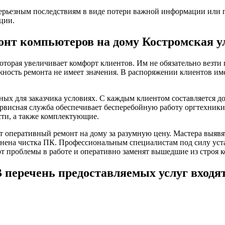
ерьезным последствиям в виде потери важной информации или п
ции.
онт компьютеров на дому Костромская у
оторая увеличивает комфорт клиентов. Им не обязательно везт
жность ремонта не имеет значения. В распоряжении клиентов им
ых для заказчика условиях. С каждым клиентом составляется д
ервисная служба обеспечивает бесперебойную работу оргтехники
сти, а также комплектующие.
 оперативный ремонт на дому за разумную цену. Мастера выяв
ена чистка ПК. Профессиональным специалистам под силу уста
т проблемы в работе и оперативно заменят вышедшие из строя 
 перечень предоставляемых услуг входя