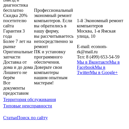
диагностика
бесплатно
Профессиональный
Скидка 20%
экономный ремонт
посетителю
компьютеров. Если
1-й Экономный ремонт
сайта
вы обратились в
компьютеров
Гарантия 3
нашу фирму,
Москва
,
1-я Ямская
года
вы рассчитываетесь
улица, 10
Более 7 лет на
непосредственно за
рынке
ремонт
E-mail:
econom-
Оригинальные
ПК и установку
rk@mail.ru
запчасти
программного
Тел:
8 (499) 653-54-59
Доставка от
обеспечения.
Мы в Вконтакте
Мы в
дома и до дома
Доверьте свои
Facebook
Мы в
Лишнего не
компьютеры
Twitter
Мы в Google+
берём
нашим опытным
Все
мастерам!
документы
предоставим
Территория обслуживания
Типовые неисправности
Статьи
Поиск по сайту