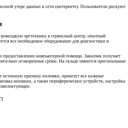
олной утере данных в сети (интернете). Пользователи рискуют
я
и громоздкую оргтехнику в сервисный центр, опытный
еется все необходимое оборудование для диагностики и
 о предоставлении компьютерной помощи. Заказчик получает
арительно оговоренные сроки. На складе имеются оригинальные
ят истинную причину поломки, привезут все нужные
новка внешних, а также периферических устройств, настройка
комплектующие.
т: