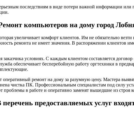
ерьезным последствиям в виде потери важной информации или п
ции.
Ремонт компьютеров на дому город Лобн
оторая увеличивает комфорт клиентов. Им не обязательно везт
жность ремонта не имеет значения. В распоряжении клиентов им
 заказчика условиях. С каждым клиентом составляется договор
служба обеспечивает бесперебойную работу оргтехники в предв
омплектующие.
 оперативный ремонт на дому за разумную цену. Мастера выяв
ена чистка ПК. Профессиональным специалистам под силу уста
т проблемы в работе и оперативно заменят вышедшие из строя 
 перечень предоставляемых услуг входя