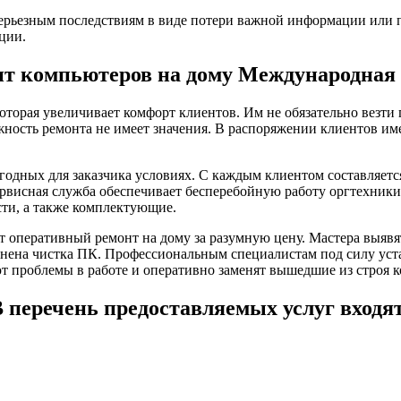
ерьезным последствиям в виде потери важной информации или п
ции.
т компьютеров на дому Международная
оторая увеличивает комфорт клиентов. Им не обязательно везт
жность ремонта не имеет значения. В распоряжении клиентов им
одных для заказчика условиях. С каждым клиентом составляетс
ервисная служба обеспечивает бесперебойную работу оргтехники
сти, а также комплектующие.
 оперативный ремонт на дому за разумную цену. Мастера выяв
ена чистка ПК. Профессиональным специалистам под силу уста
т проблемы в работе и оперативно заменят вышедшие из строя 
 перечень предоставляемых услуг входя