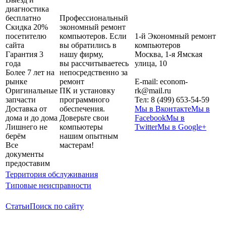
диагностика
бесплатно
Профессиональный
Скидка 20%
экономный ремонт
посетителю
компьютеров. Если
1-й Экономный ремонт
сайта
вы обратились в
компьютеров
Гарантия 3
нашу фирму,
Москва
,
1-я Ямская
года
вы рассчитываетесь
улица, 10
Более 7 лет на
непосредственно за
рынке
ремонт
E-mail:
econom-
Оригинальные
ПК и установку
rk@mail.ru
запчасти
программного
Тел:
8 (499) 653-54-59
Доставка от
обеспечения.
Мы в Вконтакте
Мы в
дома и до дома
Доверьте свои
Facebook
Мы в
Лишнего не
компьютеры
Twitter
Мы в Google+
берём
нашим опытным
Все
мастерам!
документы
предоставим
Территория обслуживания
Типовые неисправности
Статьи
Поиск по сайту