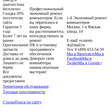
диагностика
бесплатно
Профессиональный
Скидка 20%
экономный ремонт
посетителю
компьютеров. Если
1-й Экономный ремонт
сайта
вы обратились в
компьютеров
Гарантия 3
нашу фирму,
Москва
,
1-я Ямская
года
вы рассчитываетесь
улица, 10
Более 7 лет на
непосредственно за
рынке
ремонт
E-mail:
econom-
Оригинальные
ПК и установку
rk@mail.ru
запчасти
программного
Тел:
8 (499) 653-54-59
Доставка от
обеспечения.
Мы в Вконтакте
Мы в
дома и до дома
Доверьте свои
Facebook
Мы в
Лишнего не
компьютеры
Twitter
Мы в Google+
берём
нашим опытным
Все
мастерам!
документы
предоставим
Территория обслуживания
Типовые неисправности
Статьи
Поиск по сайту