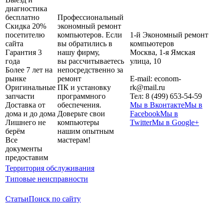
диагностика
бесплатно
Профессиональный
Скидка 20%
экономный ремонт
посетителю
компьютеров. Если
1-й Экономный ремонт
сайта
вы обратились в
компьютеров
Гарантия 3
нашу фирму,
Москва
,
1-я Ямская
года
вы рассчитываетесь
улица, 10
Более 7 лет на
непосредственно за
рынке
ремонт
E-mail:
econom-
Оригинальные
ПК и установку
rk@mail.ru
запчасти
программного
Тел:
8 (499) 653-54-59
Доставка от
обеспечения.
Мы в Вконтакте
Мы в
дома и до дома
Доверьте свои
Facebook
Мы в
Лишнего не
компьютеры
Twitter
Мы в Google+
берём
нашим опытным
Все
мастерам!
документы
предоставим
Территория обслуживания
Типовые неисправности
Статьи
Поиск по сайту