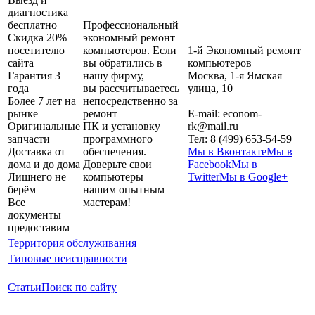
диагностика
бесплатно
Профессиональный
Скидка 20%
экономный ремонт
посетителю
компьютеров. Если
1-й Экономный ремонт
сайта
вы обратились в
компьютеров
Гарантия 3
нашу фирму,
Москва
,
1-я Ямская
года
вы рассчитываетесь
улица, 10
Более 7 лет на
непосредственно за
рынке
ремонт
E-mail:
econom-
Оригинальные
ПК и установку
rk@mail.ru
запчасти
программного
Тел:
8 (499) 653-54-59
Доставка от
обеспечения.
Мы в Вконтакте
Мы в
дома и до дома
Доверьте свои
Facebook
Мы в
Лишнего не
компьютеры
Twitter
Мы в Google+
берём
нашим опытным
Все
мастерам!
документы
предоставим
Территория обслуживания
Типовые неисправности
Статьи
Поиск по сайту