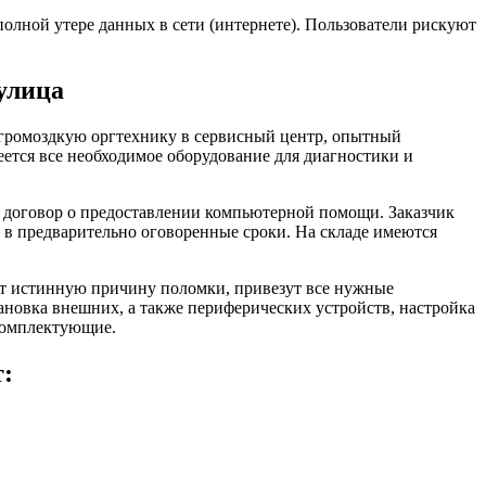
олной утере данных в сети (интернете). Пользователи рискуют
улица
и громоздкую оргтехнику в сервисный центр, опытный
еется все необходимое оборудование для диагностики и
я договор о предоставлении компьютерной помощи. Заказчик
 в предварительно оговоренные сроки. На складе имеются
ят истинную причину поломки, привезут все нужные
новка внешних, а также периферических устройств, настройка
комплектующие.
т: