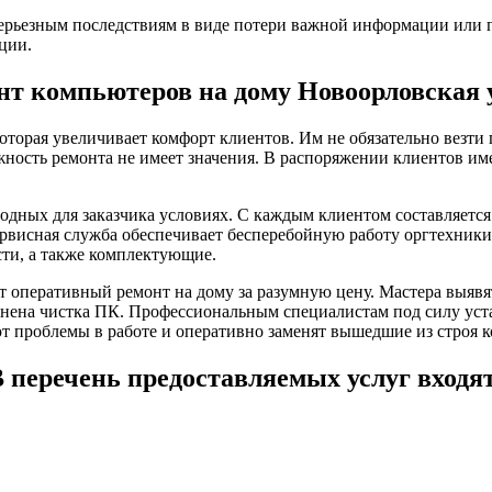
ерьезным последствиям в виде потери важной информации или п
ции.
нт компьютеров на дому Новоорловская 
оторая увеличивает комфорт клиентов. Им не обязательно везт
жность ремонта не имеет значения. В распоряжении клиентов им
одных для заказчика условиях. С каждым клиентом составляетс
ервисная служба обеспечивает бесперебойную работу оргтехники
сти, а также комплектующие.
 оперативный ремонт на дому за разумную цену. Мастера выяв
ена чистка ПК. Профессиональным специалистам под силу уста
т проблемы в работе и оперативно заменят вышедшие из строя 
 перечень предоставляемых услуг входя