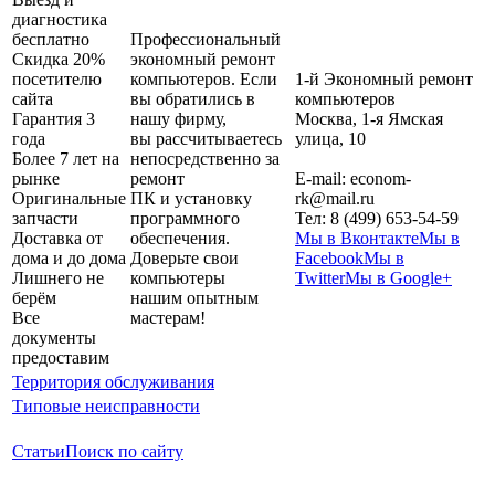
диагностика
бесплатно
Профессиональный
Скидка 20%
экономный ремонт
посетителю
компьютеров. Если
1-й Экономный ремонт
сайта
вы обратились в
компьютеров
Гарантия 3
нашу фирму,
Москва
,
1-я Ямская
года
вы рассчитываетесь
улица, 10
Более 7 лет на
непосредственно за
рынке
ремонт
E-mail:
econom-
Оригинальные
ПК и установку
rk@mail.ru
запчасти
программного
Тел:
8 (499) 653-54-59
Доставка от
обеспечения.
Мы в Вконтакте
Мы в
дома и до дома
Доверьте свои
Facebook
Мы в
Лишнего не
компьютеры
Twitter
Мы в Google+
берём
нашим опытным
Все
мастерам!
документы
предоставим
Территория обслуживания
Типовые неисправности
Статьи
Поиск по сайту