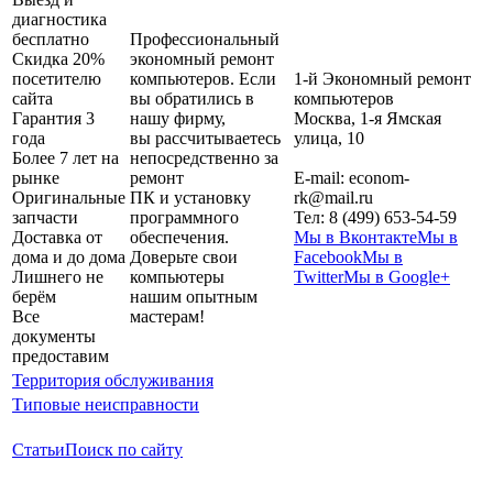
диагностика
бесплатно
Профессиональный
Скидка 20%
экономный ремонт
посетителю
компьютеров. Если
1-й Экономный ремонт
сайта
вы обратились в
компьютеров
Гарантия 3
нашу фирму,
Москва
,
1-я Ямская
года
вы рассчитываетесь
улица, 10
Более 7 лет на
непосредственно за
рынке
ремонт
E-mail:
econom-
Оригинальные
ПК и установку
rk@mail.ru
запчасти
программного
Тел:
8 (499) 653-54-59
Доставка от
обеспечения.
Мы в Вконтакте
Мы в
дома и до дома
Доверьте свои
Facebook
Мы в
Лишнего не
компьютеры
Twitter
Мы в Google+
берём
нашим опытным
Все
мастерам!
документы
предоставим
Территория обслуживания
Типовые неисправности
Статьи
Поиск по сайту