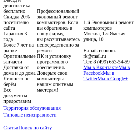
диагностика
бесплатно
Профессиональный
Скидка 20%
экономный ремонт
посетителю
компьютеров. Если
1-й Экономный ремонт
сайта
вы обратились в
компьютеров
Гарантия 3
нашу фирму,
Москва
,
1-я Ямская
года
вы рассчитываетесь
улица, 10
Более 7 лет на
непосредственно за
рынке
ремонт
E-mail:
econom-
Оригинальные
ПК и установку
rk@mail.ru
запчасти
программного
Тел:
8 (499) 653-54-59
Доставка от
обеспечения.
Мы в Вконтакте
Мы в
дома и до дома
Доверьте свои
Facebook
Мы в
Лишнего не
компьютеры
Twitter
Мы в Google+
берём
нашим опытным
Все
мастерам!
документы
предоставим
Территория обслуживания
Типовые неисправности
Статьи
Поиск по сайту