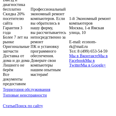
диагностика
бесплатно
Профессиональный
Скидка 20%
экономный ремонт
посетителю
компьютеров. Если
1-й Экономный ремонт
сайта
вы обратились в
компьютеров
Гарантия 3
нашу фирму,
Москва
,
1-я Ямская
года
вы рассчитываетесь
улица, 10
Более 7 лет на
непосредственно за
рынке
ремонт
E-mail:
econom-
Оригинальные
ПК и установку
rk@mail.ru
запчасти
программного
Тел:
8 (499) 653-54-59
Доставка от
обеспечения.
Мы в Вконтакте
Мы в
дома и до дома
Доверьте свои
Facebook
Мы в
Лишнего не
компьютеры
Twitter
Мы в Google+
берём
нашим опытным
Все
мастерам!
документы
предоставим
Территория обслуживания
Типовые неисправности
Статьи
Поиск по сайту