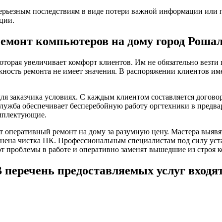
ерьезным последствиям в виде потери важной информации или п
ции.
емонт компьютеров на дому город Роша
оторая увеличивает комфорт клиентов. Им не обязательно везт
жность ремонта не имеет значения. В распоряжении клиентов им
я заказчика условиях. С каждым клиентом составляется догово
служба обеспечивает бесперебойную работу оргтехники в предв
омплектующие.
 оперативный ремонт на дому за разумную цену. Мастера выяв
ена чистка ПК. Профессиональным специалистам под силу уста
т проблемы в работе и оперативно заменят вышедшие из строя 
 перечень предоставляемых услуг входя