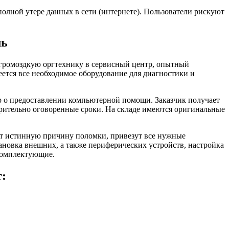
олной утере данных в сети (интернете). Пользователи рискуют
ль
и громоздкую оргтехнику в сервисный центр, опытный
еется все необходимое оборудование для диагностики и
р о предоставлении компьютерной помощи. Заказчик получает
арительно оговоренные сроки. На складе имеются оригинальные
ят истинную причину поломки, привезут все нужные
новка внешних, а также периферических устройств, настройка
комплектующие.
т: