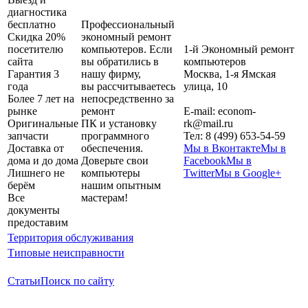
диагностика
бесплатно
Профессиональный
Скидка 20%
экономный ремонт
посетителю
компьютеров. Если
1-й Экономный ремонт
сайта
вы обратились в
компьютеров
Гарантия 3
нашу фирму,
Москва
,
1-я Ямская
года
вы рассчитываетесь
улица, 10
Более 7 лет на
непосредственно за
рынке
ремонт
E-mail:
econom-
Оригинальные
ПК и установку
rk@mail.ru
запчасти
программного
Тел:
8 (499) 653-54-59
Доставка от
обеспечения.
Мы в Вконтакте
Мы в
дома и до дома
Доверьте свои
Facebook
Мы в
Лишнего не
компьютеры
Twitter
Мы в Google+
берём
нашим опытным
Все
мастерам!
документы
предоставим
Территория обслуживания
Типовые неисправности
Статьи
Поиск по сайту