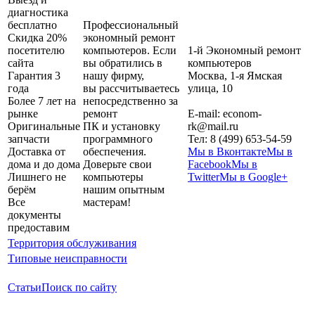
диагностика
бесплатно
Профессиональный
Скидка 20%
экономный ремонт
посетителю
компьютеров. Если
1-й Экономный ремонт
сайта
вы обратились в
компьютеров
Гарантия 3
нашу фирму,
Москва
,
1-я Ямская
года
вы рассчитываетесь
улица, 10
Более 7 лет на
непосредственно за
рынке
ремонт
E-mail:
econom-
Оригинальные
ПК и установку
rk@mail.ru
запчасти
программного
Тел:
8 (499) 653-54-59
Доставка от
обеспечения.
Мы в Вконтакте
Мы в
дома и до дома
Доверьте свои
Facebook
Мы в
Лишнего не
компьютеры
Twitter
Мы в Google+
берём
нашим опытным
Все
мастерам!
документы
предоставим
Территория обслуживания
Типовые неисправности
Статьи
Поиск по сайту