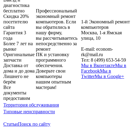
диагностика
бесплатно
Профессиональный
Скидка 20%
экономный ремонт
посетителю
компьютеров. Если
1-й Экономный ремонт
сайта
вы обратились в
компьютеров
Гарантия 3
нашу фирму,
Москва
,
1-я Ямская
года
вы рассчитываетесь
улица, 10
Более 7 лет на
непосредственно за
рынке
ремонт
E-mail:
econom-
Оригинальные
ПК и установку
rk@mail.ru
запчасти
программного
Тел:
8 (499) 653-54-59
Доставка от
обеспечения.
Мы в Вконтакте
Мы в
дома и до дома
Доверьте свои
Facebook
Мы в
Лишнего не
компьютеры
Twitter
Мы в Google+
берём
нашим опытным
Все
мастерам!
документы
предоставим
Территория обслуживания
Типовые неисправности
Статьи
Поиск по сайту