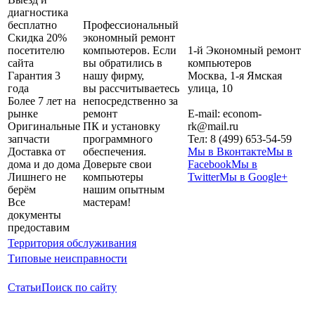
диагностика
бесплатно
Профессиональный
Скидка 20%
экономный ремонт
посетителю
компьютеров. Если
1-й Экономный ремонт
сайта
вы обратились в
компьютеров
Гарантия 3
нашу фирму,
Москва
,
1-я Ямская
года
вы рассчитываетесь
улица, 10
Более 7 лет на
непосредственно за
рынке
ремонт
E-mail:
econom-
Оригинальные
ПК и установку
rk@mail.ru
запчасти
программного
Тел:
8 (499) 653-54-59
Доставка от
обеспечения.
Мы в Вконтакте
Мы в
дома и до дома
Доверьте свои
Facebook
Мы в
Лишнего не
компьютеры
Twitter
Мы в Google+
берём
нашим опытным
Все
мастерам!
документы
предоставим
Территория обслуживания
Типовые неисправности
Статьи
Поиск по сайту